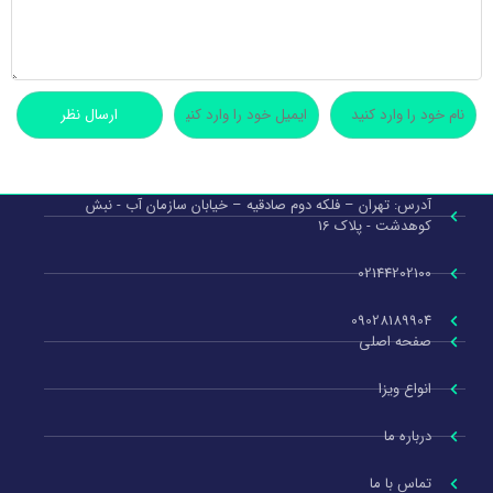
آدرس: تهران – فلکه دوم صادقیه – خیابان سازمان آب - نبش
کوهدشت - پلاک 16
02144202100
09028189904
صفحه اصلی
انواع ویزا
درباره ما
تماس با ما