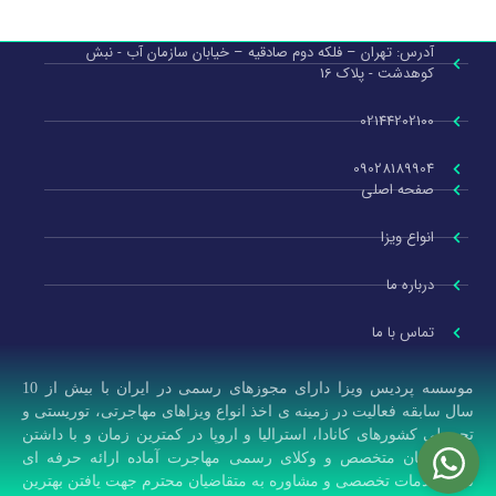
آدرس: تهران – فلکه دوم صادقیه – خیابان سازمان آب - نبش
کوهدشت - پلاک 16
02144202100
09028189904
صفحه اصلی
انواع ویزا
درباره ما
تماس با ما
موسسه پردیس ویزا دارای مجوزهای رسمی در ایران با بیش از 10
سال سابقه فعالیت در زمینه ی اخذ انواع ویزاهای مهاجرتی، توریستی و
تحصیلی کشورهای کانادا، استرالیا و اروپا در کمترین زمان و با داشتن
کارشناسان متخصص و وکلای رسمی مهاجرت آماده ارائه حرفه ای
ترین خدمات تخصصی و مشاوره به متقاضیان محترم جهت یافتن بهترین