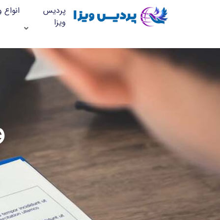
پردیس
انواع و
ویزا
و