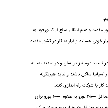
م.
ر مقصد و عدم انتقال مبلغ از کشورخود به
 خوبی هستند و نیاز به کار در کشور مقصد
 تمدید دوم نیز دو سال و در تمدید بعد به
بته این اقامت شامل متقاضیانی می شود که 6 ماه در سال را در اسپانیا ساکن باشند و نباید هیچگونه
 کار یا شرکت راه اندازی کنند.
مبلغ مورد نظر کشور اسپانیا برای افراد با شرایط اقامت تمکن مالی: درآمد ثابت سرپرست خانواده که باید حداقل 2500 یورو به علاوه 1000 یورو برای
همسر و 500 یورو برای هر فرزند در ماه باشد. همچنین داشتن سپرده حساب بانکی که به نام خود متقاضی به مبلغ حداقل 70 هزار یورو و سند ملکی