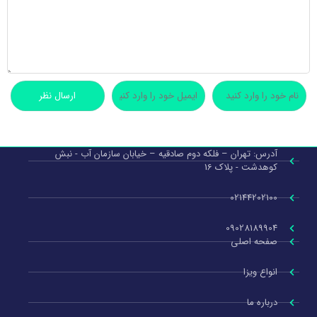
آدرس: تهران – فلکه دوم صادقیه – خیابان سازمان آب - نبش
کوهدشت - پلاک 16
02144202100
09028189904
صفحه اصلی
انواع ویزا
درباره ما