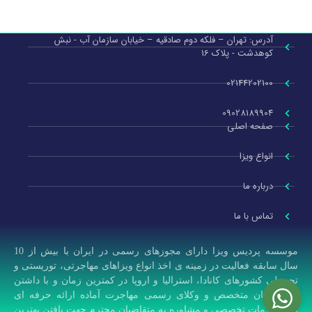
آدرس: تهران – فلکه دوم صادقیه – خیابان سازمان آب - نبش
کوهدشت - پلاک 16
02144202100
09028189904
صفحه اصلی
انواع ویزا
درباره ما
تماس با ما
موسسه پردیس ویزا دارای مجوزهای رسمی در ایران با بیش از 10
سال سابقه فعالیت در زمینه ی اخذ انواع ویزاهای مهاجرتی، توریستی و
تحصیلی کشورهای کانادا، استرالیا و اروپا در کمترین زمان و با داشتن
کارشناسان متخصص و وکلای رسمی مهاجرت آماده ارائه حرفه ای
ترین خدمات تخصصی و مشاوره به متقاضیان محترم جهت یافتن بهترین