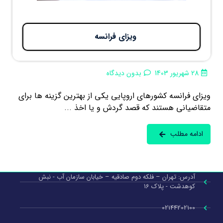
ویزای فرانسه
28 شهریور 1403
بدون دیدگاه
ویزای فرانسه کشورهای اروپایی یکی از بهترین گزینه ها برای
متقاضیانی هستند که قصد گردش و یا اخذ ...
ادامه مطلب
آدرس: تهران – فلکه دوم صادقیه – خیابان سازمان آب - نبش
کوهدشت - پلاک 16
02144202100