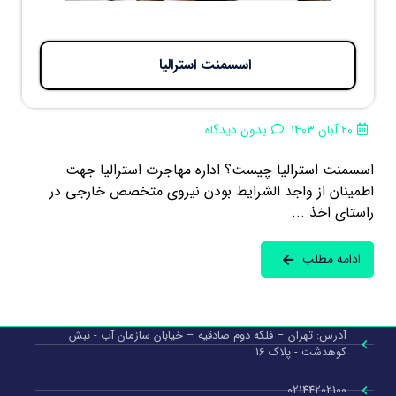
اسسمنت استرالیا
20 آبان 1403
بدون دیدگاه
اسسمنت استرالیا چیست؟ اداره مهاجرت استرالیا جهت
اطمینان از واجد الشرایط بودن نیروی متخصص خارجی در
راستای اخذ ...
ادامه مطلب
آدرس: تهران – فلکه دوم صادقیه – خیابان سازمان آب - نبش
کوهدشت - پلاک 16
02144202100