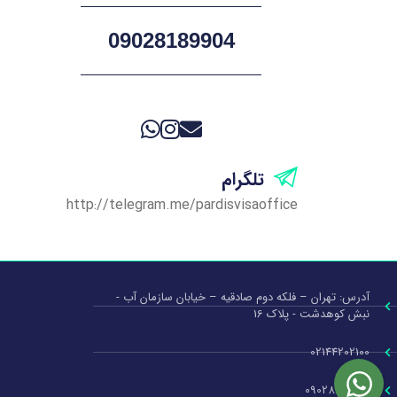
09028189904
تلگرام
http://telegram.me/pardisvisaoffice
آدرس: تهران – فلکه دوم صادقیه – خیابان سازمان آب -
نبش کوهدشت - پلاک 16
02144202100
09028189904